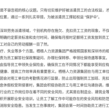
是不容忽视的核心议题。只有切实维护好被派遣员工的合法权益，
“
”
位置，通过一系列扎实举措，为被派遣员工撑起权益
保护伞
。
深圳劳务派遣领域，个别机构存在拖欠、克扣员工工资的现象，不仅
明确约定薪资标准和支付时间，确保每月按时足额将工资发放到员
工对自己的劳动报酬一目了然。
疗、失业等多个方面。栖梧人力资源集团严格按照国家和深圳市的相
责为员工解答社保政策疑问、办理社保转移、申领社保待遇等事宜
会指导员工申领失业保险金，确保员工在不同情况下都能享受到应
健康、提高工作效率具有重要意义。栖梧人力资源集团在与用工单位
团会对用工单位的考勤情况进行监督，防止出现强制员工加班、克
息休假权受到侵害时，集团会积极协助员工与用工单位沟通协调，
行业的工作岗位存在着不同的安全风险，尤其是在制造业、建筑业等
织开展职业安全培训，让员工了解工作中可能存在的安全风险和防
消除安全隐患。当发生工伤事故时，集团会第一时间协助员工进行