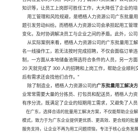
知识等，让员工上岗即可胜任工作，大大降低了企业的培
用工管理和风险规避，是栖梧人力资源公司广东批量用
题引发劳动纠纷。而栖梧人力资源公司会承担起用工管理
变化，及时协调解决员工与企业之间的矛盾。此外，公司
从实际案例来看，栖梧人力资源公司的广东批量用工解
名一线操作工，若无法按时完成招聘，不仅会面临订单违
制，一方面从本地储备池筛选符合条件的人员，另一方面
20
300
天就完成了
人的招聘和上岗工作，帮助企业顺利
”
后有需求还会找他们合作。
除了制造业，栖梧人力资源公司的
广东批量用工解决方
业常常需要大量的分拣员、打包员和配送员，栖梧人力资
有序分流，既满足了企业的短期用工需求，又避免了人员
在广东，选择合适的批量用工解决方案，不仅能帮助企业解
模式，致力于为广东企业提供更优质、更高效、更合规的批
服务支持，让企业不再为用工问题烦恼，专注于核心业务发