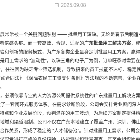
2025.09.08
——
展常常被一个关键问题掣肘
批量用工短缺。无论是春节后制造
者倍感头疼。而一套高效、合规、适配的
广东批量用工解决方案
，
验和创新的服务模式，为广东各类企业量身定制批量用工方案，赢
“
”
是用工需求的
波动性
，以珠三角的电子厂为例，订单旺季时需要
时，往往因为缺乏专业筛选机制，导致招来的员工技能不达标、稳定
劳动合同法》《保障农民工工资支付条例》等法规的不断完善，企业
。
，必须依靠专业的人力资源公司提供系统性的广东批量用工解决方案
造了一套闭环式服务体系。在需求诊断阶段，公司会安排专业顾问深
特点和企业发展阶段，预判潜在的用工波动，为后续方案制定提供
地域和渠道限制。公司不仅在广东本地建立了覆盖广州、深圳、佛山
“
”
合作关系，形成了稳定的
人才储备池
。针对批量用工需求，公司会
求职者进行严格的身份核验、技能测试和背景调查，甚至会组织岗