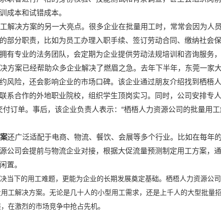
训成本和试错成本。
工解决方案的另一大亮点。很多企业在批量用工时，常常会因为人员
的部分职责，比如为员工办理入职手续、签订劳动合同、缴纳社会
拥有专业的法务团队，会定期为企业提供劳动法规培训和咨询服务
决方案已经帮助众多企业解决了燃眉之急。去年下半年，东莞一家大
约风险，还会影响企业的市场口碑。该企业通过朋友介绍找到栖梧
联系合作的外地职业院校，组织学生顶岗实习。同时，公司安排专
“
交付订单。事后，该企业负责人表示：
栖梧人力资源公司的批量用工
案
还广泛适配于电商、物流、餐饮、会展等多个行业。比如在每年
源公司会提前与物流企业对接，根据大促流量预测制定用工方案，
闲置。
决当下的用工难题，更能为企业的长期发展奠定基础。栖梧人力资源公司
量用工解决方案。无论是几十人的小型用工需求，还是上千人的大型批量
展，在激烈的市场竞争中抢占先机。