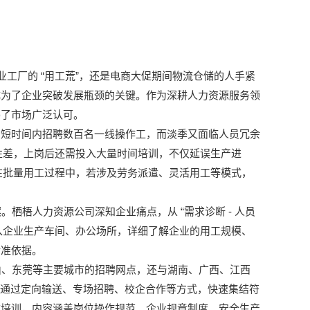
“
”
业工厂的
用工荒
，还是电商大促期间物流仓储的人手紧
成为了企业突破发展瓶颈的关键。作为深耕人力资源服务领
得了市场广泛认可。
在短时间内招聘数百名一线操作工，而淡季又面临人员冗余
性差，上岗后还需投入大量时间培训，不仅延误生产进
在批量用工过程中，若涉及劳务派遣、灵活用工等模式，
“
-
。栖梧人力资源公司深知企业痛点，从
需求诊断
人员
入企业生产车间、办公场所，详细了解企业的用工规模、
精准依据。
、东莞等主要城市的招聘网点，还与湖南、广西、江西
通过定向输送、专场招聘、校企合作等方式，快速集结符
前培训，内容涵盖岗位操作规范、企业规章制度、安全生产