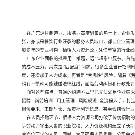
在广东这片制造业、服务业高度聚集的热土上，企业发
张，亦或是餐饮行业旺季的服务人员缺口，都让企业管理
域多年的专业机构，栖梧人力资源公司凭借丰富的行业经
广东企业面临的批量用工难题，远比想象中复杂。首先
“
”
的成本压力；其次是
匹配度
问题，很多企业自行招聘
“
”
度，还增加了人力成本；再者是
合规性
风险，随着《
稍有不慎就可能触碰法律红线，面临劳动纠纷和行政处罚
面对这些痛点，普通的招聘方式早已无法满足企业需求
-
-
-
”
招聘
岗前培训
用工管理
风险规避
全流程入手，打
岗位要求、工期时长、薪资福利等信息，甚至会结合行业
在人员招聘环节，栖梧人力资源公司打破了传统招聘的
等劳动力输出大省的职业院校、人力资源机构建立了长期
合岗位要求的人员。同时，为了确保人员质量，公司会对